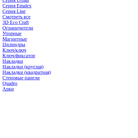
Серия Urban
Серия Emalex
Серия Line
Смотреть все
3D Eco Craft
Ограничители
Упорные
Магнитные
Цилиндры
Ключ/ключ
Ключ/фиксатор
Накладки
Накладки (круглая)
Накладки (квадратная)
Стеновые панели
Quadro
Арки