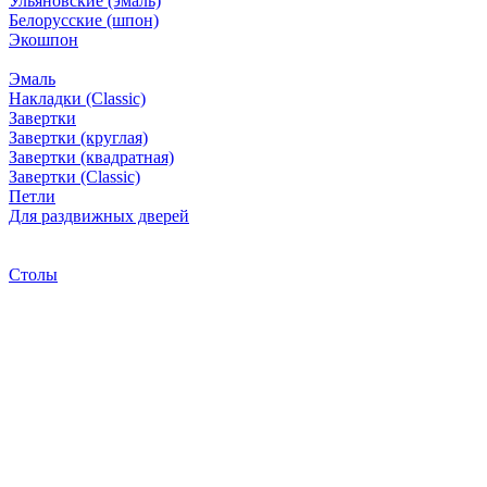
Ульяновские (эмаль)
Белорусские (шпон)
Экошпон
Эмаль
Накладки (Classic)
Завертки
Завертки (круглая)
Завертки (квадратная)
Завертки (Classic)
Петли
Для раздвижных дверей
Столы