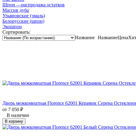
Шпон —распродажа остатков
Массив дуба
Ульяновские (эмаль)
Белорусские (шпон)
Экошпон
Сортировать:
Название
Название
Цена
Хит
Дверь межкомнатная Florence 62001 Керамик Серена Остекленн
от
7 050
₽
В наличии
В корзину